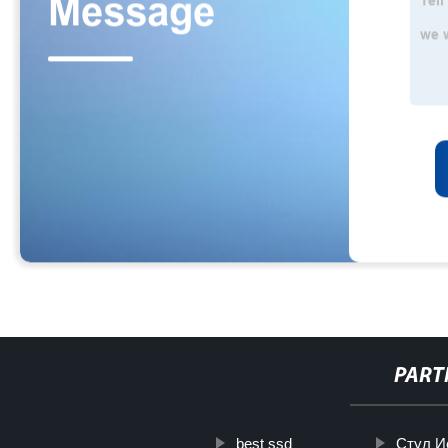
PART
best ssd
Стул И