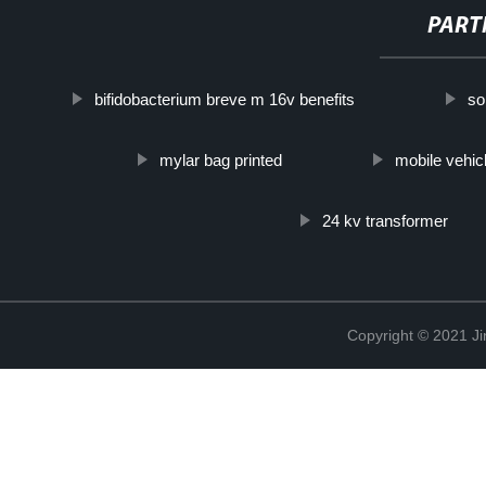
PART
bifidobacterium breve m 16v benefits
so
mylar bag printed
mobile vehic
24 kv transformer
Copyright © 2021 Ji