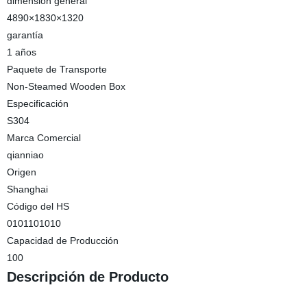
dimensión general
4890×1830×1320
garantía
1 años
Paquete de Transporte
Non-Steamed Wooden Box
Especificación
S304
Marca Comercial
qianniao
Origen
Shanghai
Código del HS
0101101010
Capacidad de Producción
100
Descripción de Producto