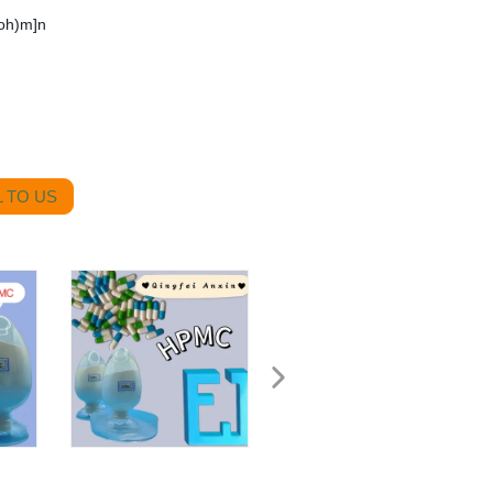
oh)m]n
 TO US