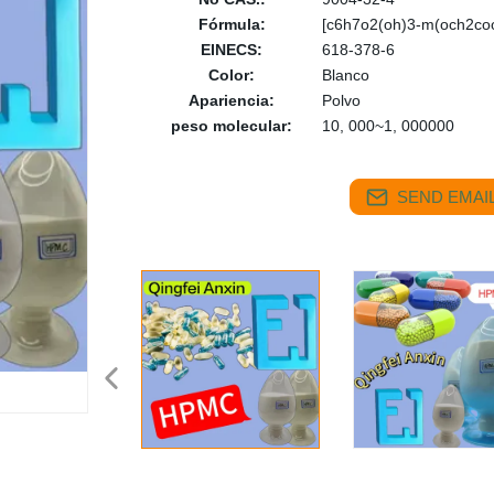
Fórmula:
[c6h7o2(oh)3-m(och2co
EINECS:
618-378-6
Color:
Blanco
Apariencia:
Polvo
peso molecular:
10, 000~1, 000000
SEND EMAIL