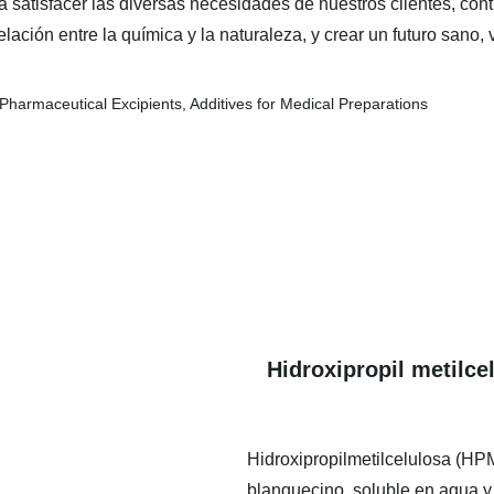
a satisfacer las diversas necesidades de nuestros clientes, con
lación entre la química y la naturaleza, y crear un futuro sano,
Hidroxipropil metilce
Hidroxipropilmetilcelulosa (HP
blanquecino, soluble en agua y 