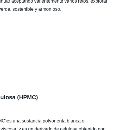
tinuar aceptando valientemente varios retos, explorar
 verde, sostenible y armonioso.
lulosa (HPMC)
MC)es una sustancia polvorienta blanca o
viscosa, y es un derivado de celulosa obtenido por