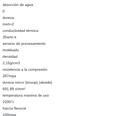
absorción de agua
0
dureza
moh=2
conductividad térmica
35w/m.k
servicio de procesamiento
moldeado
densidad
2,15g/cm3
resistencia a la compresión
287mpa
dureza micro (knoop) (abside)
691,88 n/mm²
temperatura máxima de uso
2200°c
fuerza flexural
100mpa