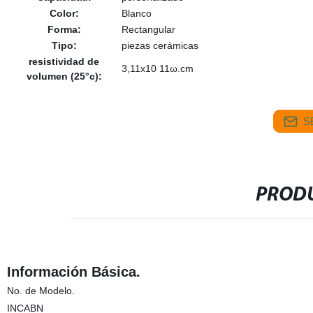
Color:
Blanco
Forma:
Rectangular
Tipo:
piezas cerámicas
resistividad de
3,11x10 11ω.cm
volumen (25°c):
S
PRODU
Información Básica.
No. de Modelo.
INCABN