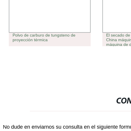
Polvo de carburo de tungsteno de
El secado de esti
proyección térmica
China máquina de 
máquina de deshid
de Vaca High-Stre
eje de tornillo de b
de pelo
CON
No dude en enviarnos su consulta en el siguiente form