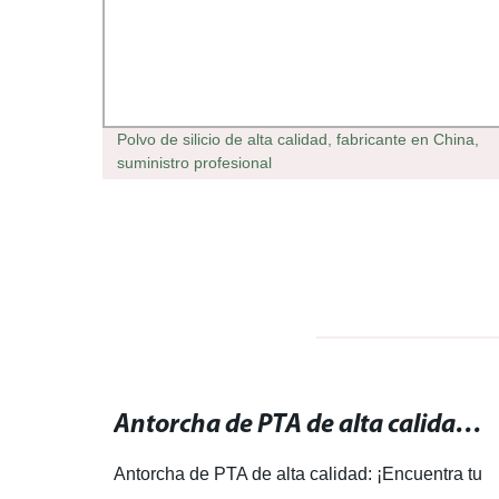
o y
Polvo de silicio de alta calidad, fabricante en China,
suministro profesional
Deposición física de vapor PVD: técnica avanzada para recubrimientos resistentes.
Antorcha de PTA de alta calidad: ¡Encuentra tu antorcha ideal aquí!
na
Antorcha de PTA de alta calidad: ¡Encuentra tu